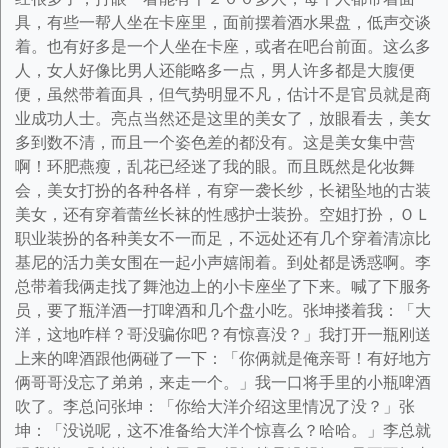
具，有些一帮人坐在卡座里，面前摆着酒水果盘，低声交谈
着。也有好多是一个人坐在卡座，或者在吧台前面。这么多
人，女人好像比男人还能略多一点，男人许多都是大腹便
便，虽然带着面具，但气势明显不凡，估计不是官员就是商
业成功人士。亮点当然还是这里的美女了，放眼看去，美女
多到数不清，而且一个姿色差的都没有。这是美女集中营
啊！环肥燕瘦，乱花已经迷了我的眼。而且既然是化妆舞
会，美女打扮的各种各样，有穿一袭长纱，长裙坠地的古装
美女，还有穿着蕾丝长袜的性感护士装扮。空姐打扮，ＯＬ
职业装扮的各种美女不一而足，不远处还有几个穿着清凉比
基尼的活力美女围在一起小声嬉闹着。到处都是诱惑啊。李
总带着我俩走找了舞池边上的小卡座坐了下来。喊了下服务
员，要了瓶洋酒一打啤酒和几个盘小吃。张坤搂着我：「大
洋，这地咋样？哥没骗你吧？有惊喜没？」我打开一瓶刚送
上来的啤酒跟他俩碰了一下：「你俩就是俺亲哥！有好地方
俩哥哥没忘了弟弟，来走一个。」我一口将手里的小瓶啤酒
吹了。李总问张坤：「你给大洋介绍这里情况了没？」张
坤：「没说呢，这不准备给大洋个惊喜么？哈哈。」李总就