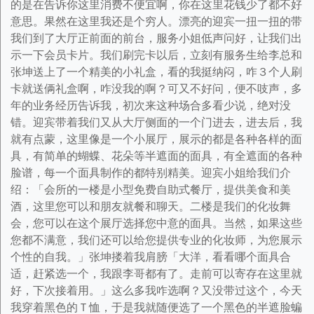
的是在告诉你这里消费不便宜啊，你在这里花钱少了都不好
意思。果然在这里我还是个穷人。漂亮的迎宾一扭一扭的带
我们到了大厅正前面的前台，服务小姐低声问好，让我们出
示一下会员卡片。我们刷完卡以后，立刻有服务生给李总和
张坤送上了一个精美的小礼盒，看的我挺纳闷，咋３个人刷
卡就送俩礼盒啊，咋没我的啊？可又不好问，便不吱声，多
年的业务经历告诉我，初次来这种场合多看少说，绝对没
错。迎宾带着我们又从大厅侧面的一个门进去，进去后，我
就有点蒙，这里像是一个小展厅，展示的都是各种各样的面
具，有简单的蝴蝶、花朵等半遮面的面具，有全遮面的各种
脸谱，每一个面具制作的都特别精美。迎宾小姐给我们介
绍：「会所的一楼是小型免费自助式餐厅，提供美食和美
酒，这里您可以和朋友就餐和聊天。二楼是我们的化妆舞
会，您可以在这个展厅选择您中意的面具。当然，如果这些
您都不满意，我们还可以给您提供专业的化妆师，为您展示
个性的自我。」张坤搂着我肩膀「大洋，看看哪个面具合
适，赶紧选一个，我跟李哥都有了。走前可以寄存在这里就
好，下次接着用。」这么多我咋选啊？又没带过这个，今天
我穿着黑色的Ｔ恤，于是我就随便选了一个黑色的半遮脸蝙