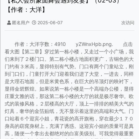
【私人会所蒙面舞会遇到友妻】（02-03）
【作者：大洋】
匿名用户
2025-06-07
次访问
作者：大洋字数：4910
yZWnxHpb.png. 点击
看大图【第二章】穿过第一栋小楼，又走过一个小广场，我
们来到了２楼门口。第二栋小楼占地面积更广，古铜色的大
门约有３米高，显得特别有气势。门口有两个门童站立，刚
到门口们，门童打开大门迎着我们进了大堂，一进去，同样
是大理石地面，但是米黄色系，在巨大的吊顶灯的映衬下，
显得金碧辉煌。如果说第一栋小楼是一个高端办公楼，显得
庄重文雅的话，那这第二栋小楼的大厅的就是极尽奢华。欧
式的装修风格，２层楼高的大厅，顶上一排排的精美大气的
灯具，奢华的金箔贴纸，无不显示着这里的高端和大气。门
口站着６个迎宾小姐，青花瓷的高开旗袍，穿在最少１７０
身高的窈窕身材上，充满了诱惑。这迎宾小姐的质量可是真
高，随便一个拿出去都绝对的白富美级别。可我觉得最重要