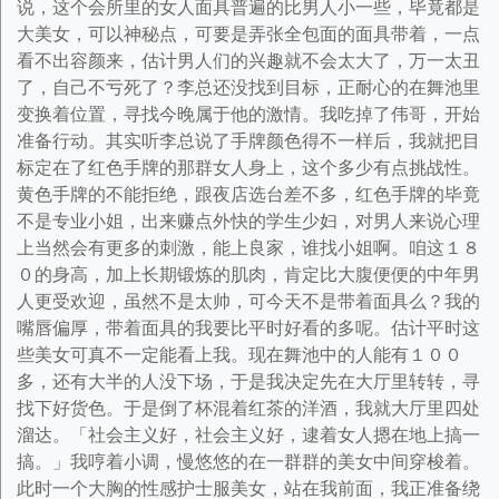
说，这个会所里的女人面具普遍的比男人小一些，毕竟都是
大美女，可以神秘点，可要是弄张全包面的面具带着，一点
看不出容颜来，估计男人们的兴趣就不会太大了，万一太丑
了，自己不亏死了？李总还没找到目标，正耐心的在舞池里
变换着位置，寻找今晚属于他的激情。我吃掉了伟哥，开始
准备行动。其实听李总说了手牌颜色得不一样后，我就把目
标定在了红色手牌的那群女人身上，这个多少有点挑战性。
黄色手牌的不能拒绝，跟夜店选台差不多，红色手牌的毕竟
不是专业小姐，出来赚点外快的学生少妇，对男人来说心理
上当然会有更多的刺激，能上良家，谁找小姐啊。咱这１８
０的身高，加上长期锻炼的肌肉，肯定比大腹便便的中年男
人更受欢迎，虽然不是太帅，可今天不是带着面具么？我的
嘴唇偏厚，带着面具的我要比平时好看的多呢。估计平时这
些美女可真不一定能看上我。现在舞池中的人能有１００
多，还有大半的人没下场，于是我决定先在大厅里转转，寻
找下好货色。于是倒了杯混着红茶的洋酒，我就大厅里四处
溜达。「社会主义好，社会主义好，逮着女人摁在地上搞一
搞。」我哼着小调，慢悠悠的在一群群的美女中间穿梭着。
此时一个大胸的性感护士服美女，站在我前面，我正准备绕