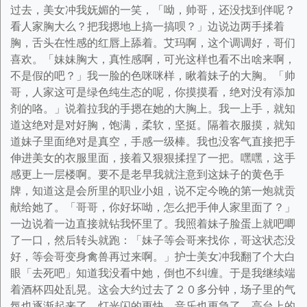
过去，美女冲我妩媚的一笑，「呦，帅哥，还没找到伴呢？
看人家胸大么？把我摁地上搞一搞呗？」边说边两手揉着
胸，舌头在性感的红唇上舔着。艾玛啊，这个调调好，哥们
喜欢。「妹妹胸大，真性感啊，可光这样也看不出啥来啊，
不是假的吧？」我一脸的色咪咪样，瞅着妹子的大胸。「帅
哥，人家这可是绿色纯生态的呢，你摸摸看，绝对没有添加
剂的咯。」说着拉我的手摁在她的大胸上。我一上手，就知
道这绝对是对好胸，饱满，柔软，坚挺。隔着衣服摸，就知
道妹子里面绝对是真空，手感一级棒。我也没客气直接把手
伸进美女的衣服里面，接着又狠狠揉捏了一把。嘿嘿，这手
感更上一层楼啊。要不是老早我就注意到这妹子的黄色手
牌，知道这是会所里的职业小姐，说不定今晚的第一炮就贡
献给她了。「哥哥，你好坏呦，怎么把手伸人家里面了？」
一边说着一边直接就钻我怀里了。我照着妹子脸蛋上就吧唧
了一口，然后转头就跑：「妹子等会哥来找你，哥这状态没
好，等会哥变身禽兽再过来啊。」护士美女冲我翻了个大白
眼「去死吧」知道我没看中她，倒也不纠缠。于是我继续端
着酒杯四处乱晃。这会大约过去了２０多分钟，场子里的气
氛也逐渐起来了，灯光闪的更快，音乐也更急了。高台上的