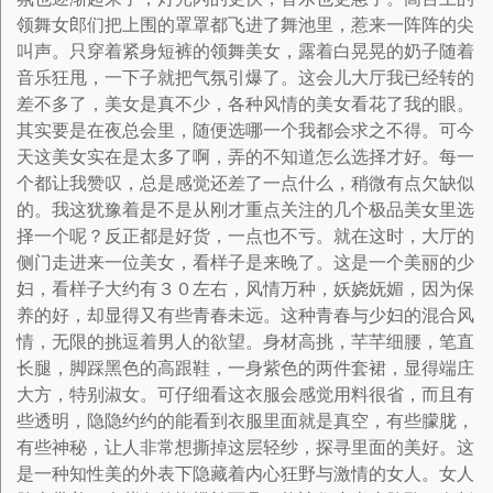
领舞女郎们把上围的罩罩都飞进了舞池里，惹来一阵阵的尖
叫声。只穿着紧身短裤的领舞美女，露着白晃晃的奶子随着
音乐狂甩，一下子就把气氛引爆了。这会儿大厅我已经转的
差不多了，美女是真不少，各种风情的美女看花了我的眼。
其实要是在夜总会里，随便选哪一个我都会求之不得。可今
天这美女实在是太多了啊，弄的不知道怎么选择才好。每一
个都让我赞叹，总是感觉还差了一点什么，稍微有点欠缺似
的。我这犹豫着是不是从刚才重点关注的几个极品美女里选
择一个呢？反正都是好货，一点也不亏。就在这时，大厅的
侧门走进来一位美女，看样子是来晚了。这是一个美丽的少
妇，看样子大约有３０左右，风情万种，妖娆妩媚，因为保
养的好，却显得又有些青春未远。这种青春与少妇的混合风
情，无限的挑逗着男人的欲望。身材高挑，芊芊细腰，笔直
长腿，脚踩黑色的高跟鞋，一身紫色的两件套裙，显得端庄
大方，特别淑女。可仔细看这衣服会感觉用料很省，而且有
些透明，隐隐约约的能看到衣服里面就是真空，有些朦胧，
有些神秘，让人非常想撕掉这层轻纱，探寻里面的美好。这
是一种知性美的外表下隐藏着内心狂野与激情的女人。女人