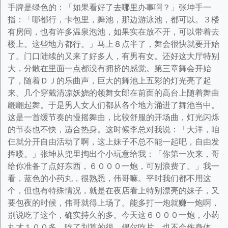
手牌是绿色的：「如果看好了去哪里办事啊？」张坤手一
指：「哪都行，卡包里，舞池，那边游泳池，都可以。３楼
有房间，也有许多温泉泡池，如果实在放不开，可以带着去
楼上。这些地方都行。」马上８点半了，舞会很快就要开始
了。门口陆续的又来了好多人，有男有女。还好这大厅特别
大，分散在里面一点都没有拥挤的感觉。第三章舞会开始
了，随着ＤＪ的乐曲声，巨大的舞池上五彩的灯光亮了起
来。几个穿戴清凉妖娆的领舞女郎在前面的高台上随着舞曲
翩翩起舞。于是男人女人们都从各个地方涌进了舞池当中。
这是一首缓节奏的慢摇舞曲，比较舒服的开场曲，灯光闪烁
的节奏也不快，适合热身。这时候李总对我说：「大洋，咱
仨就分开自由活动了啊，这上妹子不总不能一起吧，自由发
挥喽。」张坤从兜里掏出个小玩意给我：「你第一次来，哥
给你准备了点好东西，６０００一炮，可别浪费了。」我一
看，蓝色的小药丸，很熟悉，伟哥嘛。平时我们都不用这
个，但也有特殊情况，就是在夜店看上特别漂亮的妹子，又
要包夜的时候，伟哥就得上场了。能多打一炮就赚一炮啊，
别说吃了这个，确实持久的多。今天这６０００一炮，小药
丸才１００多，吃了划算的很。偶尔吃片，也不会伤身体。