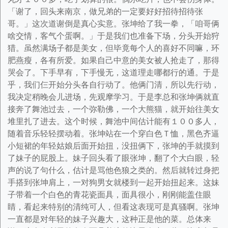
「谢了，回头来南京，做兄弟的一定要好好招待招待张
哥。」这次道谢倒是真心实意。张坤给了我一拳，「咱哥俩
啥交情，客气个蛋啊。」于是我们也准备下场，分头开始狩
猎。虽然满场子都是美女，但毕竟每个人的喜好不同嘛，环
肥燕瘦，各有所爱。如果自己中意的美女被人抢走了，那得
哭会了。下手早有，下手慢无，这道理走哪都行的通。于是
乎，我们仨开始分头各自行动了。他俩门清，所以先行动，
我决定稍晚会儿进场，先观摩学习。于是李总和张坤俩就直
接奔了舞池过去，一个弥勒佛，一个大熊猫，就开始往美女
堆里扎了进去。这个时候，舞池中间估计能有１００多人，
随着音乐轻轻摆动着。张坤站在一个穿白色Ｔ恤，黑色齐逼
小短裙的年轻姑娘后面开始扭，没扭俩下，张坤的手就摸到
了妹子的屁股上。妹子回头看了眼张坤，翻了个大白眼，轻
声的说了句什么，估计是骂他色狼之类的。然后就转过身把
手搭到张坤肩上，一对狗男女就楼到一起开始扭起来。这妹
子带着一个白色的青花瓷面具，面具很小，刚刚能盖住眼
睛，看起来特别的清纯可人，但看这表现可是真骚啊。张坤
一直都是对年轻的妹子兴趣大，这种正是他的菜。总体来