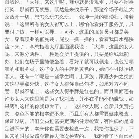
跟我说：「大洋，来这里呢，规矩就是没规矩，只要不闹事
打架，那就百无禁忌。既然是来找乐子，那这个场子就让大
家放开一切，想怎么玩怎么玩。」张坤一脸的猥琐壮，接着
说：「这里所有的女人都可以上，哪怕你看好了服务员，只
要付了钱，一样可以弄。」可不，这里的服务员可都是美
女，穿着职业的低胸装，屁股一摇一摇的，看着我口水都快
流下来了。李总指着大厅里面跟我说：「大洋，这里的女人
呢，来源分两种，一种是会所里提供的，只要是给钱就能
办，她们在场子里随便坐着，看好了就可以领走，也包括领
舞的和服务员，这些女人的手牌是黄色的，她们不可以拒绝
客人。还有一半呢是一些学生啊，上班族，家庭少妇之类的
来这里弄点外快，这些女人得你自己勾搭，如果对方不同
意，那就不能上，这些女人得手牌是红色的。而且里面还有
许多女人来这里就是为了找刺激，并不在乎能不能赚钱，如
果遇到这样的你就赚大了。」「这些女人呢，会所只负责把
关，姿色不够的根本进不来。而且所有人都需要健康检查，
保证没病。咱们会员也需要定期的健康检查，有性病的是肯
定进不来的。本来你也需要去检查一次，我给你担保了，下
回来的时候应该会带你去做次检查的。」我问看了下自己的