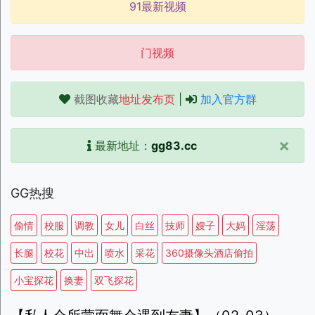
91最新视频
门视频
截图收藏
地址发布页
|
加入官方群
×
最新地址：
gg83.cc
GG热搜
偷情
校服
调教
女儿
白丝
技师
嫂子
大妈
淫荡
长腿
校花
中出
喷水
采花
360摄像头酒店偷拍
小宝探花
换妻
双飞探花