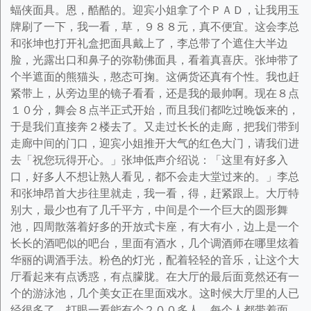
蝠侠面具。恩，酷酷的。迎宾小姐拿了个ＰＡＤ，让我用玉
牌刷了一下，我一看，草，９８８元，真不便宜。这会李总
和张坤也打开礼盒把面具戴上了，李总带了个遮住大半边
脸，光露出口和鼻子的弥勒佛面具，看着真喜庆。张坤带了
个半遮面的熊猫头，憨态可掬。这俩货还真有个性。我也赶
紧带上，从旁边里的镜子看看，还是我的最帅啊。现在８点
１０分，舞会８点半正式开始，而且我们都吃过晚饭来的，
于是我们直接奔２楼去了。又走过长长的走廊，把我们带到
走廊中间的门口，迎宾小姐推开大气的红色大门，请我们进
去「祝您玩得开心。」张坤低声介绍说：「这里有好多入
口，好多人不想让熟人看见，都不会走大堂过来的。」李总
和张坤昂首大步往里就走，我一看，得，赶紧跟上。大厅特
别大，最少也有了几千平方，中间是个一个巨大的圆形舞
池，四周散落着好多的开放式卡座，有大有小，边上是一个
长长的酒吧似的吧台，里面有酒水，几个调酒师在哪里炫着
华丽的调酒手法。粉色的灯光，配着轻轻的音乐，让这个大
厅看起来有点诱惑，有点朦胧。在大厅的最后面竟然还有一
个的游泳池，几个美女正在里面戏水。这时候大厅里的人已
经很多了，打眼一看能有个２００多人，每个人都带着面